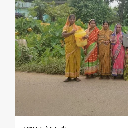
Home
/
सरायकेला खरसावां
/