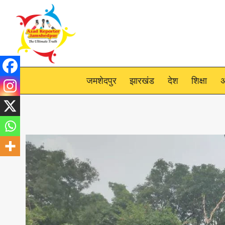
Skip
to
content
जमशेदपुर
झारखंड
देश
शिक्षा
अ