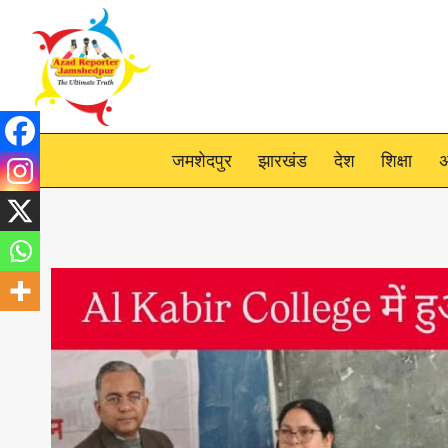
Skip
to
content
जमशेदपुर
झारखंड
देश
शिक्षा
अ