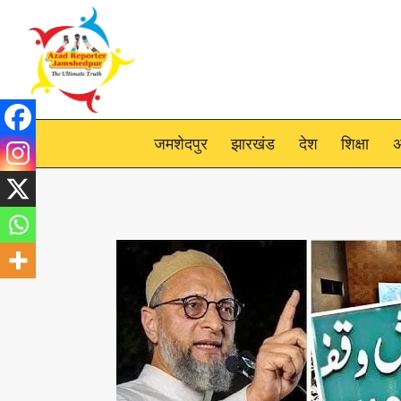
Skip
to
content
जमशेदपुर
झारखंड
देश
शिक्षा
अ