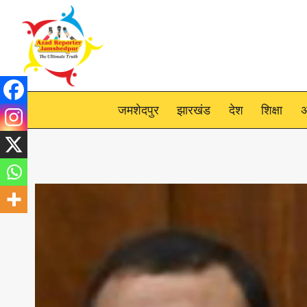
Skip
to
content
जमशेदपुर
झारखंड
देश
शिक्षा
अ