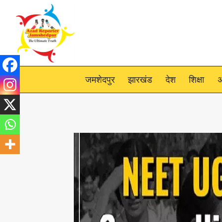
Skip
to
content
जमशेदपुर
झारखंड
देश
शिक्षा
अ