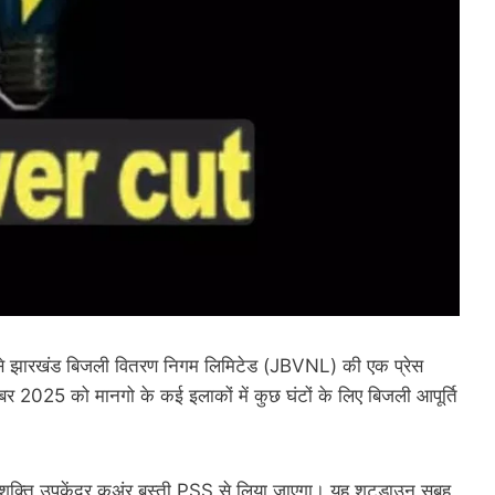
ओर से झारखंड बिजली वितरण निगम लिमिटेड (JBVNL) की एक प्रेस
वंबर 2025 को मानगो के कई इलाकों में कुछ घंटों के लिए बिजली आपूर्ति
शक्ति उपकेंद्र कुअंर बस्ती PSS से लिया जाएगा। यह शटडाउन सुबह