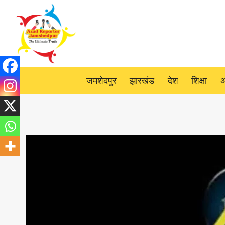
Skip
to
content
जमशेदपुर
झारखंड
देश
शिक्षा
अ