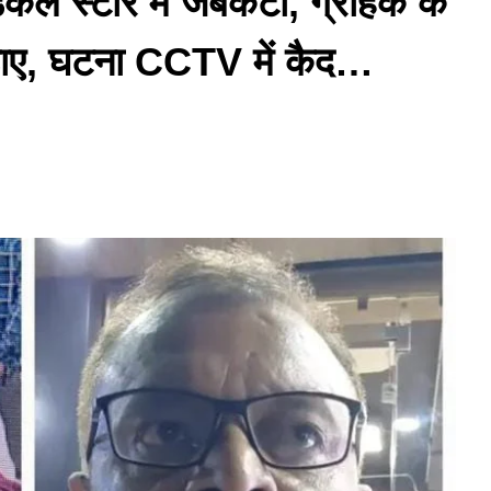
 स्टोर में जेबकटी, ग्राहक के
़ाए, घटना CCTV में कैद…