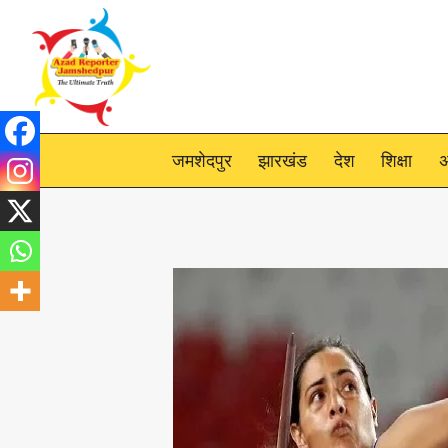
Skip
to
content
जमशेदपुर
झारखंड
देश
शिक्षा
अ