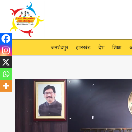
Skip
to
content
जमशेदपुर
झारखंड
देश
शिक्षा
अ