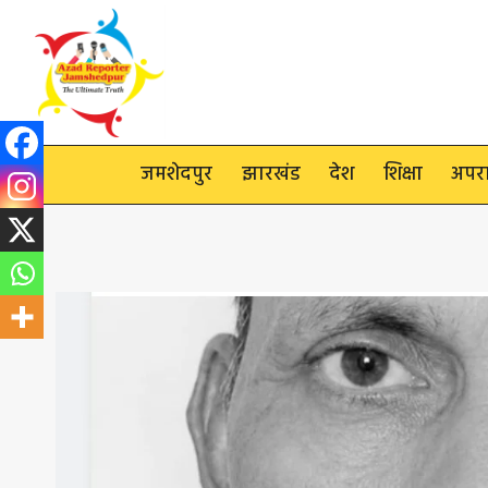
Skip
to
content
जमशेदपुर
झारखंड
देश
शिक्षा
अपर