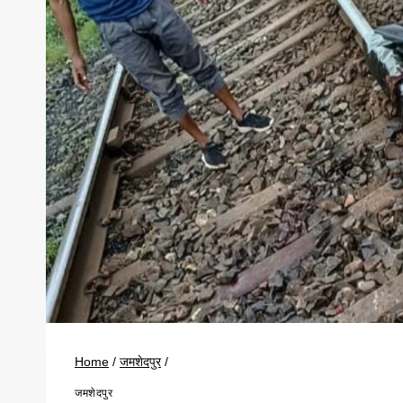
Home
/
जमशेदपुर
/
जमशेदपुर