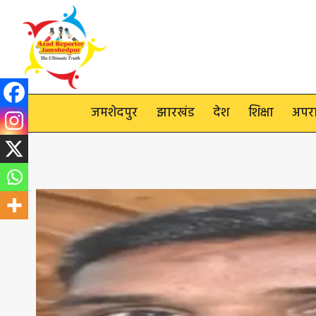
Skip
to
content
जमशेदपुर
झारखंड
देश
शिक्षा
अपर