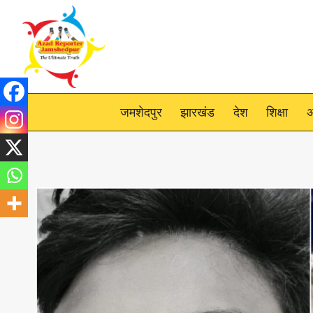
Skip
to
content
जमशेदपुर
झारखंड
देश
शिक्षा
अ