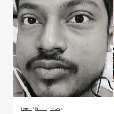
Home
/
Breaking news
/