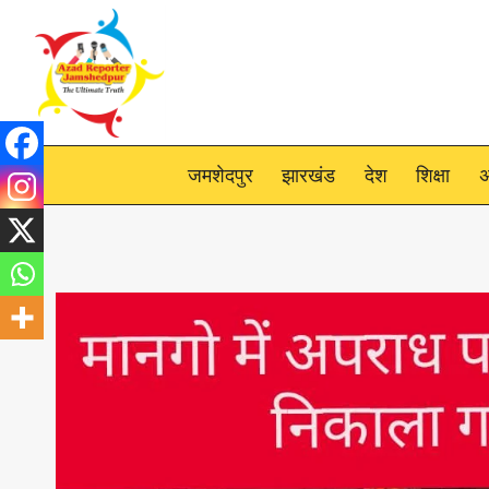
Skip
to
content
जमशेदपुर
झारखंड
देश
शिक्षा
अ