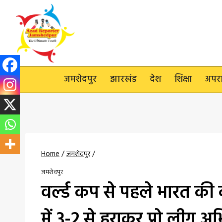
Skip
to
content
जमशेदपुर
झारखंड
देश
शिक्षा
अपर
Home
/
जमशेदपुर
/
जमशेदपुर
वर्ल्ड कप से पहले भारत की 
में 3-2 से हराकर प्रो लीग