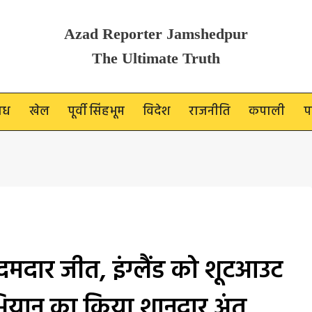
Azad Reporter Jamshedpur
The Ultimate Truth
ाध
खेल
पूर्वी सिंहभूम
विदेश
राजनीति
कपाली
प
दमदार जीत, इंग्लैंड को शूटआउट
 अभियान का किया शानदार अंत